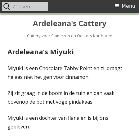
Zoeken
Primair
Menu
naar:
menu
Spring
Ardeleana's Cattery
naar
inhoud
Cattery voor Siamezen en Oosters Kortharen
Ardeleana’s Miyuki
Miyuki is een Chocolate Tabby Point en zij draagt
helaas niet het gen voor cinnamon.
Zij zit graag in de boom in de tuin en dan vaak
bovenop de pot met vogelpindakaas.
Miyuki is een dochter van Ilana en is bij ons
gebleven.