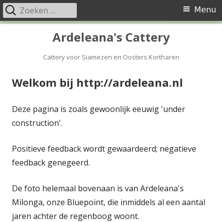
Zoeken
Primair
Menu
naar:
menu
Spring
Ardeleana's Cattery
naar
inhoud
Cattery voor Siamezen en Oosters Kortharen
Welkom bij http://ardeleana.nl
Deze pagina is zoals gewoonlijk eeuwig 'under
construction'.
Positieve feedback wordt gewaardeerd; negatieve
feedback genegeerd.
De foto helemaal bovenaan is van Ardeleana's
Milonga, onze Bluepoint, die inmiddels al een aantal
jaren achter de regenboog woont.